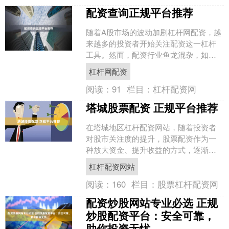
配资查询正规平台推荐
随着A股市场的波动加剧杠杆网配资，越
来越多的投资者开始关注配资这一杠杆
工具。然而，配资行业鱼龙混杂，如何
查询并选择正规平台成为投资者必须掌
杠杆网配资
握的核心技能。本文将为....
阅读：
91
栏目：
杠杆配资网
塔城股票配资 正规平台推荐
在塔城地区杠杆配资网站，随着投资者
对股市关注度的提升，股票配资作为一
种放大资金、提升收益的方式，逐渐受
到更多人的关注。然而，面对市场上众
杠杆配资网站
多的配资平台，如何选择一....
阅读：
160
栏目：
股票杠杆配资网
配资炒股网站专业必选 正规
炒股配资平台：安全可靠，
助你投资无忧