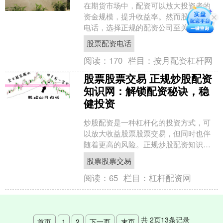
在期货市场中，配资可以放大投资者的
资金规模，提升收益率。然而股票配资
电话，选择正规的配资公司至关重要，
以确保资金安全和投资稳健。 * **资金匹
股票配资电话
配便捷：**神器....
阅读：
170
栏目：
按月配资杠杆网
股票股票交易 正规炒股配资
知识网：解锁配资秘诀，稳
健投资
炒股配资是一种杠杆化的投资方式，可
以放大收益股票股票交易，但同时也伴
随着更高的风险。正规炒股配资知识网
为投资者提供全面的配资知识，帮助他
股票股票交易
们了解配资的原理、风险和....
阅读：
65
栏目：
杠杆配资网
共
2
页
13
条记录
首页
1
2
下一页
末页