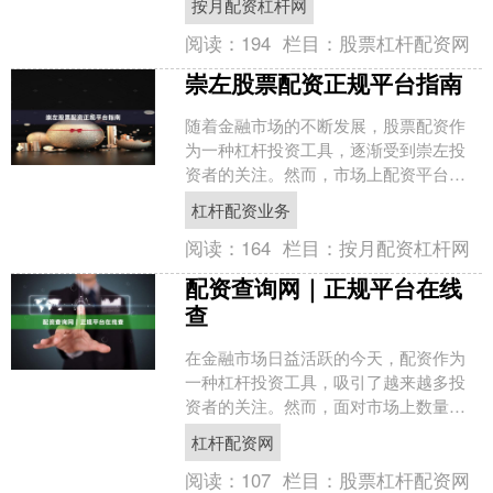
按月配资杠杆网
面对市场上鱼龙混杂的配资平....
阅读：
194
栏目：
股票杠杆配资网
崇左股票配资正规平台指南
随着金融市场的不断发展，股票配资作
为一种杠杆投资工具，逐渐受到崇左投
资者的关注。然而，市场上配资平台鱼
龙混杂，如何辨别正规平台成为投资者
杠杆配资业务
最关心的问题。本文将为您....
阅读：
164
栏目：
按月配资杠杆网
配资查询网｜正规平台在线
查
在金融市场日益活跃的今天，配资作为
一种杠杆投资工具，吸引了越来越多投
资者的关注。然而，面对市场上数量众
多、良莠不齐的配资平台，如何快速准
杠杆配资网
确地辨别正规平台，成为投....
阅读：
107
栏目：
股票杠杆配资网