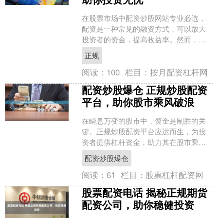
在股票市场中配资炒股网站专业必选，
配资是一种常见的融资方式，可以放大
投资者的资金，提高收益率。然而，选
择正规可靠的炒股配资平台至关重要，
正规
以保障资金安全和投资收益....
阅读：
100
栏目：
按月配资杠杆网
配资炒股爆仓 正规炒股配资
平台，助你股市乘风破浪
在瞬息万变的股市中，资金是制胜的关
键。正规炒股配资平台应运而生，为投
资者提供杠杆资金，助力其在股市乘风
破浪。 * **了解股票交易的基本原理：**
配资炒股爆仓
了解买卖股票、....
阅读：
61
栏目：
股票杠杆配资网
股票配资电话 揭秘正规期货
配资公司，助你稳健投资