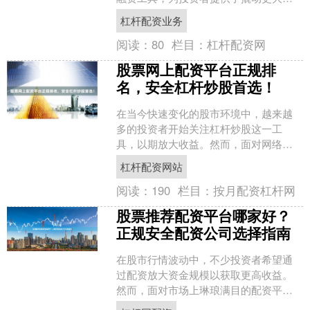
金的途径。然而，面对市场上众多的配
杠杆配资业务
资平台，如何选择一家**....
阅读：
80
栏目：
杠杆配资网
股票网上配资平台正规排
名，安全杠杆炒股首选！
在当今快速变化的股市环境中，越来越
多的投资者开始关注杠杆炒股这一工
具，以期放大收益。然而，面对网络上
琳琅满目的配资平台，如何选择正规、
杠杆配资网站
安全的平台成为投资者首要考....
阅读：
190
栏目：
按月配资杠杆网
股票推荐配资平台哪家好？
正规安全配资公司选择指南
在股市行情波动中，不少投资者希望通
过配资放大资金规模以获取更高收益。
然而，面对市场上琳琅满目的配资平
台，如何选择一家正规、安全的配资公