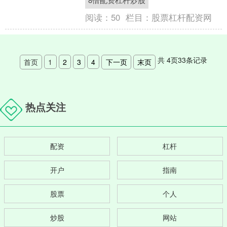
在1:5至1:10之....
阅读：
50
栏目：
股票杠杆配资网
共
4
页
33
条记录
首页
1
2
3
4
下一页
末页
热点关注
配资
杠杆
开户
指南
股票
个人
炒股
网站