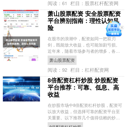
阅读：
61
栏目：
股票杠杆配资网
萧山股票配资 安全股票配资
平台辨别指南：理性认知风
险
在股市的浪潮中，配资如同一把双刃
剑，既能放大收益，也可能加剧亏损。
近年来，随着市场参与者的增多，各类
配资平台如雨后春笋般涌现，其中不乏
萧山股票配资
鱼目混珠者。如何在纷繁复杂....
阅读：
92
栏目：
杠杆配资网
8倍配资杠杆炒股 炒股配资
平台推荐：可靠、低息、高
收益
在炒股市场中8倍配资杠杆炒股，配资可
以放大收益，但选择可靠的配资平台至
关重要。以下推荐几个值得信赖的炒股
配资平台： 目前，市场上配资杠杆普遍
8倍配资杠杆炒股