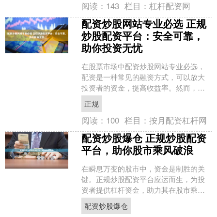
阅读：
143
栏目：
杠杆配资网
配资炒股网站专业必选 正规
炒股配资平台：安全可靠，
助你投资无忧
在股票市场中配资炒股网站专业必选，
配资是一种常见的融资方式，可以放大
投资者的资金，提高收益率。然而，选
择正规可靠的炒股配资平台至关重要，
正规
以保障资金安全和投资收益....
阅读：
100
栏目：
按月配资杠杆网
配资炒股爆仓 正规炒股配资
平台，助你股市乘风破浪
在瞬息万变的股市中，资金是制胜的关
键。正规炒股配资平台应运而生，为投
资者提供杠杆资金，助力其在股市乘风
破浪。 * **了解股票交易的基本原理：**
配资炒股爆仓
了解买卖股票、....