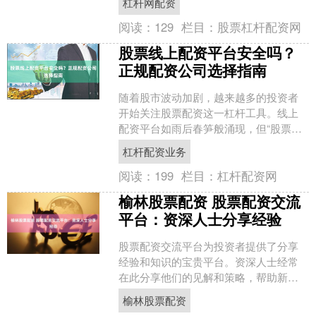
杠杆网配资
司成为投资者关注的焦点。本....
阅读：
129
栏目：
股票杠杆配资网
股票线上配资平台安全吗？
正规配资公司选择指南
随着股市波动加剧，越来越多的投资者
开始关注股票配资这一杠杆工具。线上
配资平台如雨后春笋般涌现，但“股票线
上配资平台安全吗？”成为众多投资者心
杠杆配资业务
中的疑问。本文将深入....
阅读：
199
栏目：
杠杆配资网
榆林股票配资 股票配资交流
平台：资深人士分享经验
股票配资交流平台为投资者提供了分享
经验和知识的宝贵平台。资深人士经常
在此分享他们的见解和策略，帮助新手
和经验丰富的投资者提升他们的交易技
榆林股票配资
能。 股票配资批发服务通....