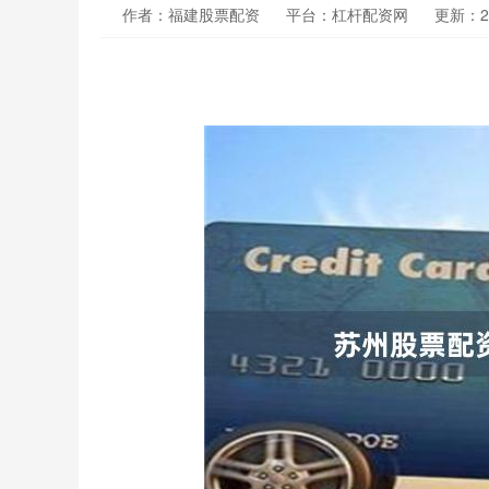
作者：福建股票配资
平台：杠杆配资网
更新：202