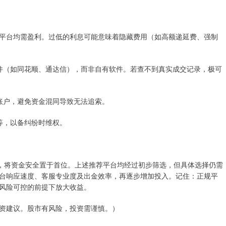
为，任何平台均需盈利。过低的利息可能意味着隐藏费用（如高额递延费、强制
易软件（如同花顺、通达信），而非自有软件。若查不到真实成交记录，极可
或子账户，避免资金混同导致无法追索。
录等，以备纠纷时维权。
态，将资金安全置于首位。上述推荐平台均经过初步筛选，但具体选择仍需
台响应速度、客服专业度及出金效率，再逐步增加投入。记住：正规平
风险可控的前提下放大收益。
资建议。股市有风险，投资需谨慎。）