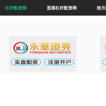
杠杆配资网
股票杠杆配资网
按月