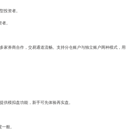
健型投资者。
资者。
平台与多家券商合作，交易通道流畅。支持分仓账户与独立账户两种模式，用
。平台提供模拟盘功能，新手可先体验再实盘。
速度一般。