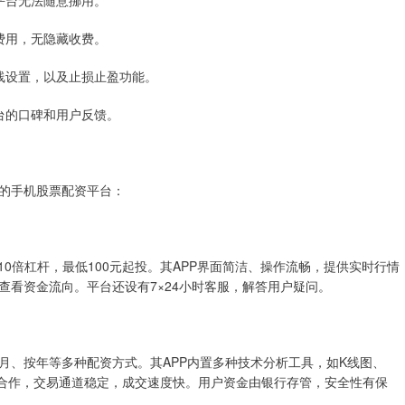
，平台无法随意挪用。
等费用，无隐藏收费。
仓线设置，以及止损止盈功能。
平台的口碑和用户反馈。
的手机股票配资平台：
0倍杠杆，最低100元起投。其APP界面简洁、操作流畅，提供实时行情
看资金流向。平台还设有7×24小时客服，解答用户疑问。
月、按年等多种配资方式。其APP内置多种技术分析工具，如K线图、
司合作，交易通道稳定，成交速度快。用户资金由银行存管，安全性有保