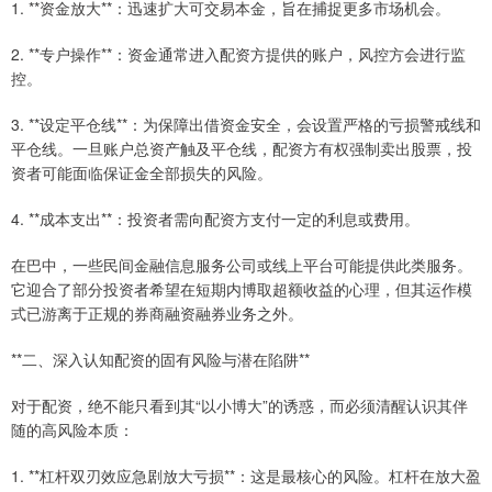
1. **资金放大**：迅速扩大可交易本金，旨在捕捉更多市场机会。
2. **专户操作**：资金通常进入配资方提供的账户，风控方会进行监
控。
3. **设定平仓线**：为保障出借资金安全，会设置严格的亏损警戒线和
平仓线。一旦账户总资产触及平仓线，配资方有权强制卖出股票，投
资者可能面临保证金全部损失的风险。
4. **成本支出**：投资者需向配资方支付一定的利息或费用。
在巴中，一些民间金融信息服务公司或线上平台可能提供此类服务。
它迎合了部分投资者希望在短期内博取超额收益的心理，但其运作模
式已游离于正规的券商融资融券业务之外。
**二、深入认知配资的固有风险与潜在陷阱**
对于配资，绝不能只看到其“以小博大”的诱惑，而必须清醒认识其伴
随的高风险本质：
1. **杠杆双刃效应急剧放大亏损**：这是最核心的风险。杠杆在放大盈