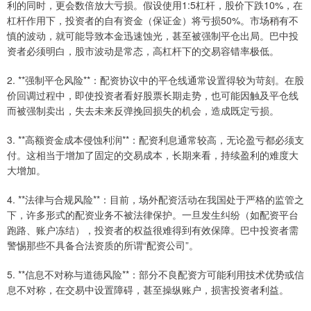
利的同时，更会数倍放大亏损。假设使用1:5杠杆，股价下跌10%，在
杠杆作用下，投资者的自有资金（保证金）将亏损50%。市场稍有不
慎的波动，就可能导致本金迅速蚀光，甚至被强制平仓出局。巴中投
资者必须明白，股市波动是常态，高杠杆下的交易容错率极低。
2. **强制平仓风险**：配资协议中的平仓线通常设置得较为苛刻。在股
价回调过程中，即使投资者看好股票长期走势，也可能因触及平仓线
而被强制卖出，失去未来反弹挽回损失的机会，造成既定亏损。
3. **高额资金成本侵蚀利润**：配资利息通常较高，无论盈亏都必须支
付。这相当于增加了固定的交易成本，长期来看，持续盈利的难度大
大增加。
4. **法律与合规风险**：目前，场外配资活动在我国处于严格的监管之
下，许多形式的配资业务不被法律保护。一旦发生纠纷（如配资平台
跑路、账户冻结），投资者的权益很难得到有效保障。巴中投资者需
警惕那些不具备合法资质的所谓“配资公司”。
5. **信息不对称与道德风险**：部分不良配资方可能利用技术优势或信
息不对称，在交易中设置障碍，甚至操纵账户，损害投资者利益。