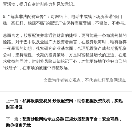
育活动，提升自身辨别能力和风险意识。
5. **远离非法配资宣传**：对网络上、电话中或线下场所承诺“低门
槛、高杠杆、稳赚不赔”的配资广告保持高度警惕，不轻信、不参与。
总而言之，股票配资并非通往财富的捷径，更可能是一条布满荆棘的
险路。对于巴中以及全国广大投资者而言，在投身股海时，唯有摒弃
一夜暴富的幻想，扎实研究企业基本面，合理配置资产成都期货配资
公司，坚持理性、长期的投资策略，方是财富稳健增长的正道。在追
求收益的同时，时刻将风险认知铭记于心，才能更好地守护好自己的
“钱袋子”，在市场的波澜中行稳致远。
文章为作者独立观点，不代表杠杆配资网观点
上一篇：
私募股票交易员 炒股配资网：助你把握投资良机，实现
财富增值
下一篇：
配资炒股网站专业必选 正规炒股配资平台：安全可靠，
助你投资无忧