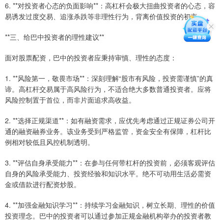
6. **对投资者心态的负面影响**：高杠杆会极大扭曲投资者的心态，容
易诱发过度交易、追涨杀跌等非理性行为，背离价值投资的初衷。
**三、给巴中投资者的理性建议**
面对股票配资，巴中的投资者应秉持审慎、理性的态度：
1. **风险第一，敬畏市场**：深刻理解“股市有风险，投资需谨慎”的真
谛。高杠杆交易属于高风险行为，不适合绝大多数普通投资者。应将
风险控制置于首位，而非片面追求高收益。
2. **选择正规渠道**：如有融资需求，应优先考虑通过正规证券公司开
通的融资融券业务。该业务受到严格监管，资金安全有保障，杠杆比
例相对较低且风控机制透明。
3. **评估自身承受能力**：在参与任何带杠杆的投资前，必须客观评估
自身的风险承受能力、投资经验和知识水平。绝不可动用生活必需资
金或借款进行配资炒股。
4. **加强金融知识学习**：持续学习金融知识，树立长期、理性的价值
投资理念。巴中的投资者可以通过参加正规金融机构举办的投资者教